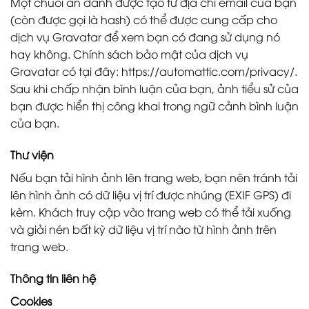
Một chuỗi ẩn danh được tạo từ địa chỉ email của bạn
(còn được gọi là hash) có thể được cung cấp cho
dịch vụ Gravatar để xem bạn có đang sử dụng nó
hay không. Chính sách bảo mật của dịch vụ
Gravatar có tại đây: https://automattic.com/privacy/.
Sau khi chấp nhận bình luận của bạn, ảnh tiểu sử của
bạn được hiển thị công khai trong ngữ cảnh bình luận
của bạn.
Thư viện
Nếu bạn tải hình ảnh lên trang web, bạn nên tránh tải
lên hình ảnh có dữ liệu vị trí được nhúng (EXIF GPS) đi
kèm. Khách truy cập vào trang web có thể tải xuống
và giải nén bất kỳ dữ liệu vị trí nào từ hình ảnh trên
trang web.
Thông tin liên hệ
Cookies