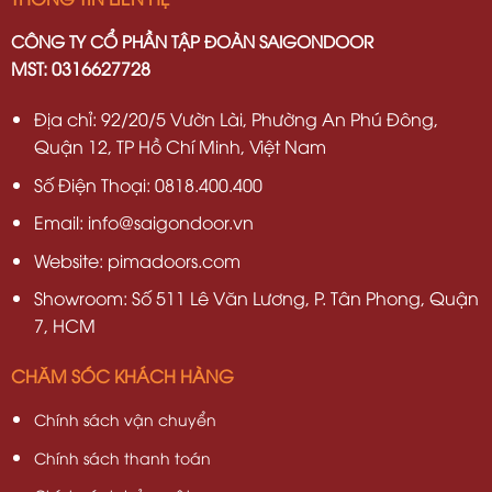
CÔNG TY CỔ PHẦN TẬP ĐOÀN SAIGONDOOR
MST: 0316627728
Địa chỉ: 92/20/5 Vườn Lài, Phường An Phú Đông,
Quận 12, TP Hồ Chí Minh, Việt Nam
Số Điện Thoại: 0818.400.400
Email: info@saigondoor.vn
Website: pimadoors.com
Showroom: Số 511 Lê Văn Lương, P. Tân Phong, Quận
7, HCM
CHĂM SÓC KHÁCH HÀNG
Chính sách vận chuyển
Chính sách thanh toán