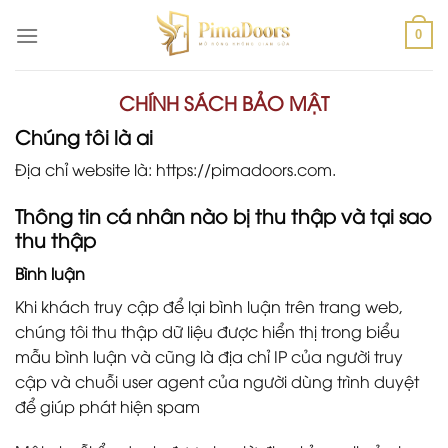
Chuyển
đến
0
nội
dung
CHÍNH SÁCH BẢO MẬT
Chúng tôi là ai
Địa chỉ website là: https://pimadoors.com.
Thông tin cá nhân nào bị thu thập và tại sao
thu thập
Bình luận
Khi khách truy cập để lại bình luận trên trang web,
chúng tôi thu thập dữ liệu được hiển thị trong biểu
mẫu bình luận và cũng là địa chỉ IP của người truy
cập và chuỗi user agent của người dùng trình duyệt
để giúp phát hiện spam