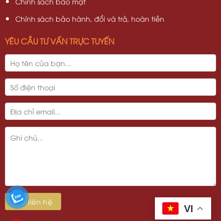
Chính sách bảo mật
Chính sách bảo hành, đổi và trả, hoàn tiền
YÊU CẦU TƯ VẤN TRỰC TUYẾN
VI