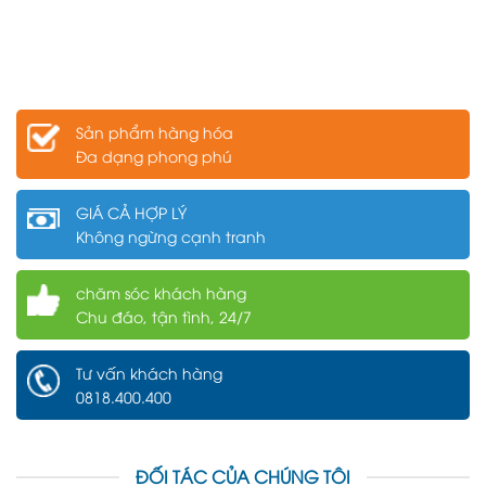
Sản phẩm hàng hóa
Đa dạng phong phú
GIÁ CẢ HỢP LÝ
Không ngừng cạnh tranh
chăm sóc khách hàng
Chu đáo, tận tình, 24/7
Tư vấn khách hàng
0818.400.400
ĐỐI TÁC CỦA CHÚNG TÔI