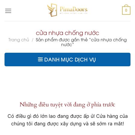
Chuyển
đến
0
nội
dung
cửa nhựa chống nước
Trang chủ
/
Sản phẩm được gắn thẻ “cửa nhựa chống
nước”
DANH MỤC DỊCH VỤ
Chuyển
đến
phần
nội
Những điều tuyệt vời đang ở phía trước
dung
Có điều gì đó lớn lao đang được ấp ủ! Cửa hàng của
chúng tôi đang được xây dựng và sẽ sớm ra mắt!