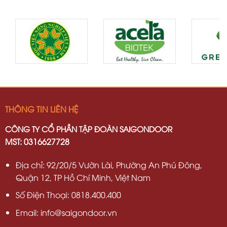
THÔNG TIN LIÊN HỆ
CÔNG TY CỔ PHẦN TẬP ĐOÀN SAIGONDOOR
MST: 0316627728
Địa chỉ: 92/20/5 Vườn Lài, Phường An Phú Đông,
Quận 12, TP Hồ Chí Minh, Việt Nam
Số Điện Thoại: 0818.400.400
Email: info@saigondoor.vn