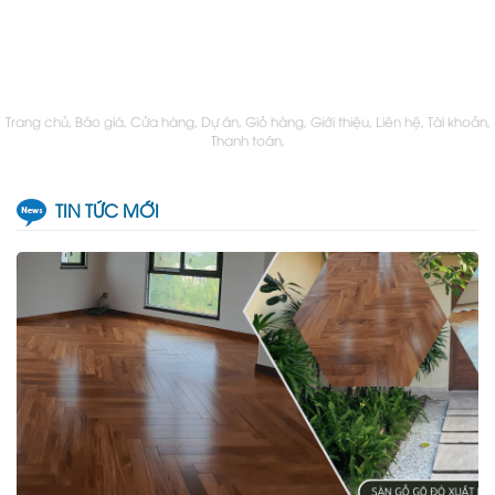
Trang chủ
Báo giá
Cửa hàng
Dự án
Giỏ hàng
Giới thiệu
Liên hệ
Tài khoản
Thanh toán
TIN TỨC MỚI