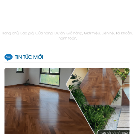
Trang chủ
Báo giá
Cửa hàng
Dự án
Giỏ hàng
Giới thiệu
Liên hệ
Tài khoản
Thanh toán
TIN TỨC MỚI