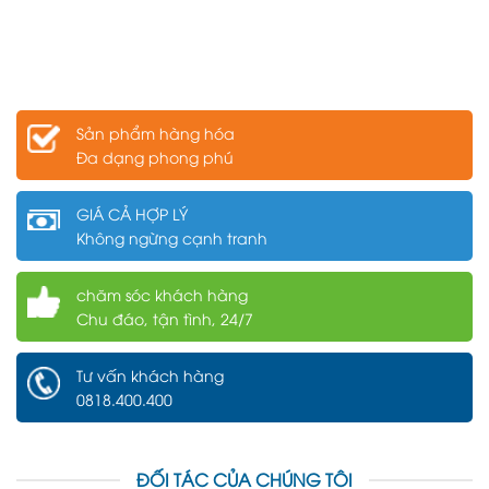
Sản phẩm hàng hóa
Đa dạng phong phú
GIÁ CẢ HỢP LÝ
Không ngừng cạnh tranh
chăm sóc khách hàng
Chu đáo, tận tình, 24/7
Tư vấn khách hàng
0818.400.400
ĐỐI TÁC CỦA CHÚNG TÔI