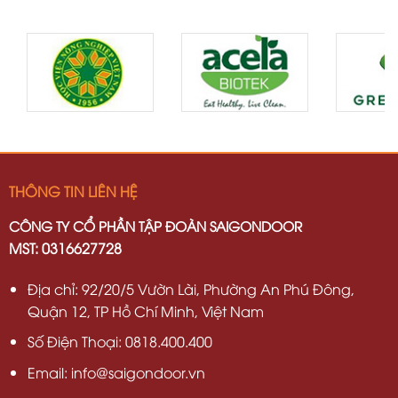
THÔNG TIN LIÊN HỆ
CÔNG TY CỔ PHẦN TẬP ĐOÀN SAIGONDOOR
MST: 0316627728
Địa chỉ: 92/20/5 Vườn Lài, Phường An Phú Đông,
Quận 12, TP Hồ Chí Minh, Việt Nam
Số Điện Thoại: 0818.400.400
Email: info@saigondoor.vn