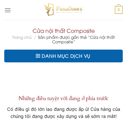
Chuyển
đến
0
nội
dung
Cửa nội thất Composite
Trang chủ
/
Sản phẩm được gắn thẻ “Cửa nội thất
Composite”
DANH MỤC DỊCH VỤ
Chuyển
đến
phần
nội
Những điều tuyệt vời đang ở phía trước
dung
Có điều gì đó lớn lao đang được ấp ủ! Cửa hàng của
chúng tôi đang được xây dựng và sẽ sớm ra mắt!