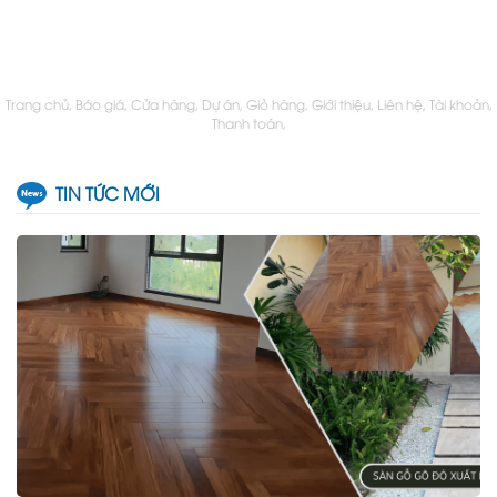
Trang chủ
Báo giá
Cửa hàng
Dự án
Giỏ hàng
Giới thiệu
Liên hệ
Tài khoản
Thanh toán
TIN TỨC MỚI