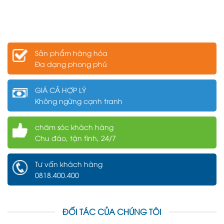
Sản phẩm hàng hóa
Đa dạng phong phú
GIÁ CẢ HỢP LÝ
Không ngừng cạnh tranh
chăm sóc khách hàng
Chu đáo, tận tình, 24/7
Tư vấn khách hàng
0818.400.400
ĐỐI TÁC CỦA CHÚNG TÔI