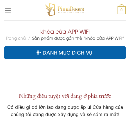
Chuyển
đến
0
nội
dung
khóa cửa APP WIFI
Trang chủ
/
Sản phẩm được gắn thẻ “khóa cửa APP WIFI”
DANH MỤC DỊCH VỤ
Chuyển
đến
phần
nội
Những điều tuyệt vời đang ở phía trước
dung
Có điều gì đó lớn lao đang được ấp ủ! Cửa hàng của
chúng tôi đang được xây dựng và sẽ sớm ra mắt!