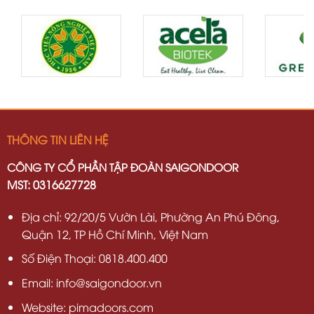
THÔNG TIN LIÊN HỆ
CÔNG TY CỔ PHẦN TẬP ĐOÀN SAIGONDOOR
MST: 0316627728
Địa chỉ: 92/20/5 Vườn Lài, Phường An Phú Đông,
Quận 12, TP Hồ Chí Minh, Việt Nam
Số Điện Thoại: 0818.400.400
Email: info@saigondoor.vn
Website: pimadoors.com