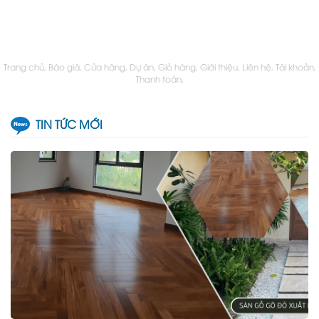
Trang chủ
Báo giá
Cửa hàng
Dự án
Giỏ hàng
Giới thiệu
Liên hệ
Tài khoản
Thanh toán
TIN TỨC MỚI